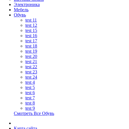
Электроника
Мебель
Обувь
test 11
test 12
test 15
test 16
test 17
test 18
test 19
test 20
test 21
test 22
test 23
test 24
test 4
test 5
test 6
test 7
test 8
test 9
Смотреть Все Обувь
Карта сайта