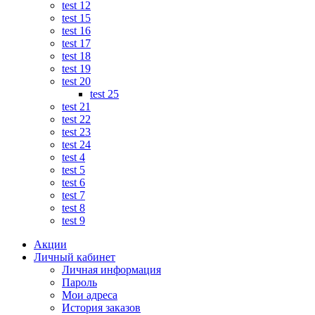
test 12
test 15
test 16
test 17
test 18
test 19
test 20
test 25
test 21
test 22
test 23
test 24
test 4
test 5
test 6
test 7
test 8
test 9
Акции
Личный кабинет
Личная информация
Пароль
Мои адреса
История заказов