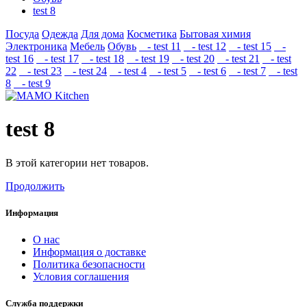
test 8
Посуда
Одежда
Для дома
Косметика
Бытовая химия
Электроника
Мебель
Обувь
- test 11
- test 12
- test 15
-
test 16
- test 17
- test 18
- test 19
- test 20
- test 21
- test
22
- test 23
- test 24
- test 4
- test 5
- test 6
- test 7
- test
8
- test 9
test 8
В этой категории нет товаров.
Продолжить
Информация
О нас
Информация о доставке
Политика безопасности
Условия соглашения
Служба поддержки