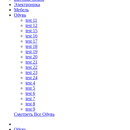
Электроника
Мебель
Обувь
test 11
test 12
test 15
test 16
test 17
test 18
test 19
test 20
test 21
test 22
test 23
test 24
test 4
test 5
test 6
test 7
test 8
test 9
Смотреть Все Обувь
Обувь